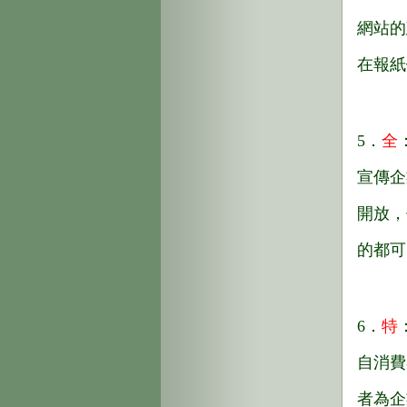
網站的
在報紙
5．
全
宣傳企
開放，
的都可
6．
特
自消費
者為企