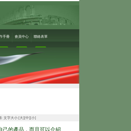
作手冊
會員中心
聯絡表單
來源: 文字大小:[
大
][
中
][
小
]
自己的產品，而且可以介紹