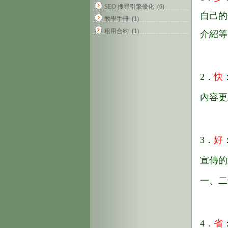
SEO 搜尋引擎優化
(6)
自己的
教學手冊
(1)
租用合約
(1)
介紹等
2．
快
內容更
3．
好
宣傳的
一、二
4．
省