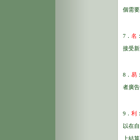
個需要
7．
名
接受新
8．
易
者廣告
9．
利
以在自
上結算