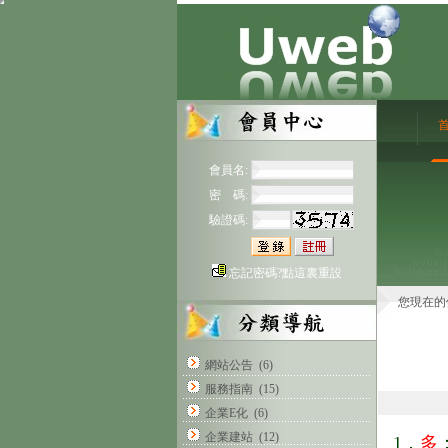
會員名:
密 碼:
驗證碼:
忘記密碼?點這裏重設
您現在的
網站公告
(6)
服務指南
(15)
企業E化
(6)
企業建站
(12)
1．
多